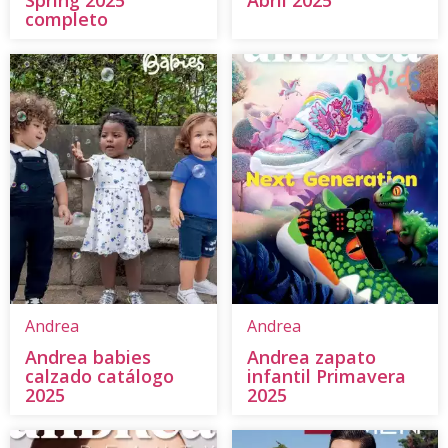
completo
Andrea
Andrea
Andrea babies
Andrea zapato
calzado catálogo
infantil Primavera
2025
2025