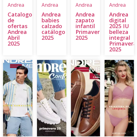
Andrea
Andrea
Andrea
Andrea
Catalogo
Andrea
Andrea
Andrea
de
babies
zapato
digital
ofertas
calzado
infantil
2025 IU
Andrea
catálogo
Primavera
belleza
Abril
2025
2025
integral
2025
Primavera
2025