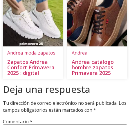
Andrea
moda
zapatos
Andrea
Zapatos Andrea
Andrea catálogo
Confort Primavera
hombre zapatos
2025 : digital
Primavera 2025
Deja una respuesta
Tu dirección de correo electrónico no será publicada.
Los
campos obligatorios están marcados con
*
Comentario
*