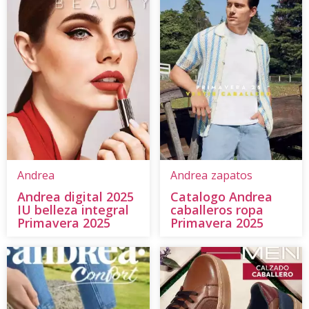
Andrea
Andrea
zapatos
Andrea digital 2025
Catalogo Andrea
IU belleza integral
caballeros ropa
Primavera 2025
Primavera 2025