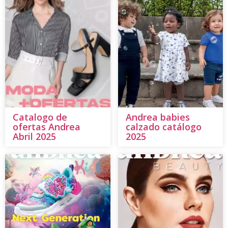
Catalogo de
Andrea babies
ofertas Andrea
calzado catálogo
Abril 2025
2025