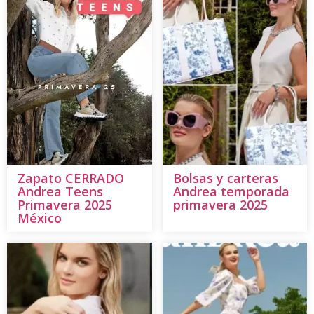
Zapato CERRADO
Bolsas y carteras
Andrea Teens
Andrea temporada
Primavera 2025
primavera 2025
México