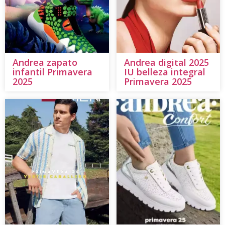
Andrea zapato
Andrea digital 2025
infantil Primavera
IU belleza integral
2025
Primavera 2025