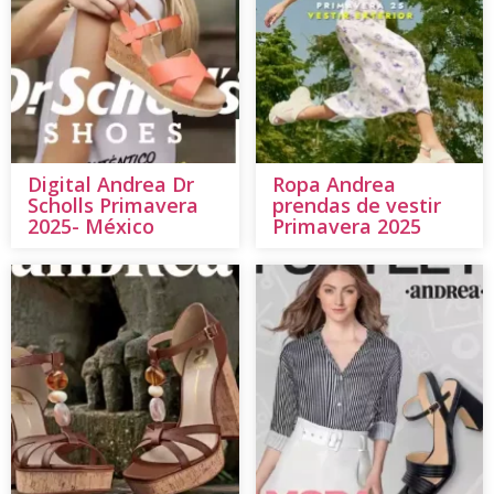
Digital Andrea Dr
Ropa Andrea
Scholls Primavera
prendas de vestir
2025- México
Primavera 2025