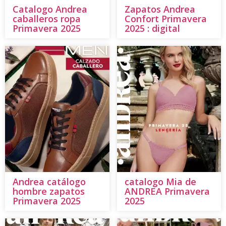
Catalogo Andrea
Zapatos Andrea
caballeros ropa
Confort Primavera
Primavera 2025
2025 : digital
Andrea catálogo
catalogo Mia de
hombre zapatos
ANDREA Primavera
Primavera 2025
2025