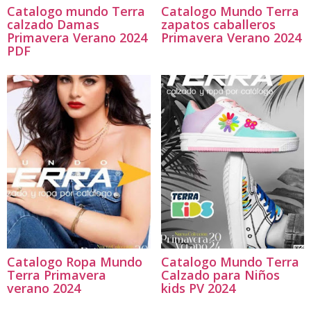
Catalogo mundo Terra
Catalogo Mundo Terra
calzado Damas
zapatos caballeros
Primavera Verano 2024
Primavera Verano 2024
PDF
Catalogo Ropa Mundo
Catalogo Mundo Terra
Terra Primavera
Calzado para Niños
verano 2024
kids PV 2024