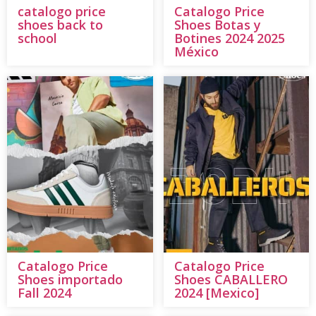
catalogo price
Catalogo Price
shoes back to
Shoes Botas y
school
Botines 2024 2025
México
Catalogo Price
Catalogo Price
Shoes importado
Shoes CABALLERO
Fall 2024
2024 [Mexico]