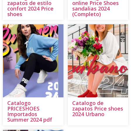
zapatos de estilo
online Price Shoes
confort 2024 Price
sandalias 2024
shoes
(Completo)
Catalogo
Catalogo de
PRICESHOES
zapatos Price shoes
Importados
2024 Urbano
Summer 2024 pdf