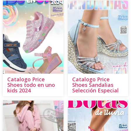
Catalogo Price
Catalogo Price
Shoes todo en uno
Shoes Sandalias
kids 2024
Selección Especial