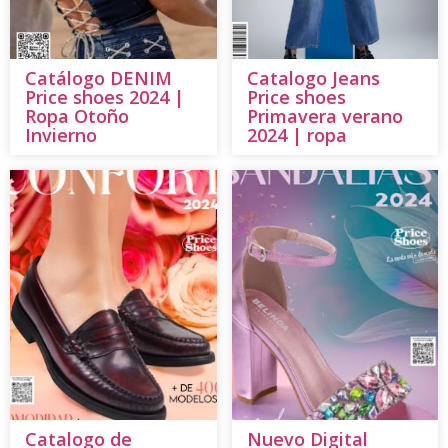
Catálogo DENIM
Catalogo Jeans
Price shoes 2024 |
Price shoes
Ropa Otoño
Primavera verano
Invierno
2024 | ropa
Catalogo de
Nuevo Digital