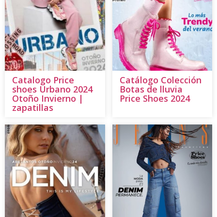
Catalogo Price
Catálogo Colección
shoes Urbano 2024
Botas de lluvia
Otoño Invierno |
Price Shoes 2024
zapatillas