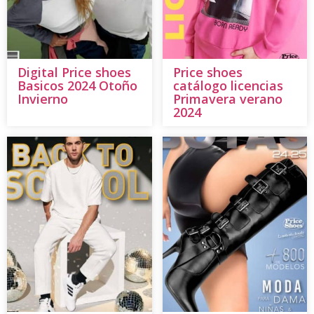
Digital Price shoes
Price shoes
Basicos 2024 Otoño
catálogo licencias
Invierno
Primavera verano
2024