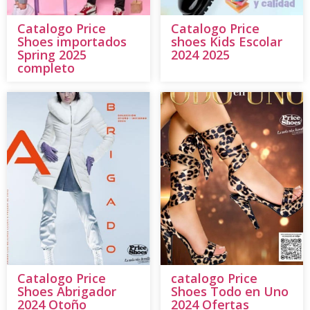
Catalogo Price
Catalogo Price
Shoes importados
shoes Kids Escolar
Spring 2025
2024 2025
completo
Catalogo Price
catalogo Price
Shoes Abrigador
Shoes Todo en Uno
2024 Otoño
2024 Ofertas