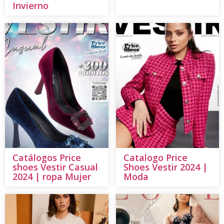
Invierno
Catálogos Price
Catalogo Price
shoes Vestir Casual
Shoes Vestir 2024 |
2024 | ropa Mujer
Moda