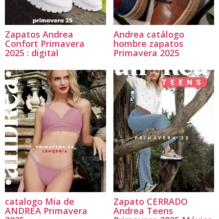
Zapatos Andrea
Andrea catálogo
Confort Primavera
hombre zapatos
2025 : digital
Primavera 2025
catalogo Mia de
Zapato CERRADO
ANDREA Primavera
Andrea Teens