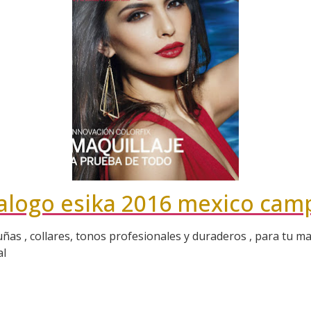
talogo esika 2016 mexico cam
ñas , collares, tonos profesionales y duraderos , para tu m
al