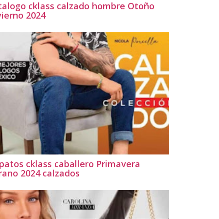
talogo cklass calzado hombre Otoño
vierno 2024
patos cklass caballero Primavera
rano 2024 calzados