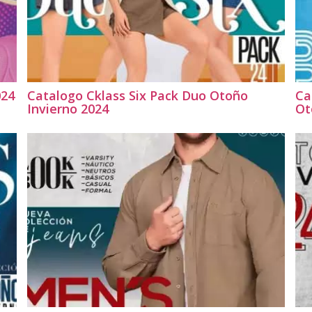
024
Catalogo Cklass Six Pack Duo Otoño
Ca
Invierno 2024
Ot