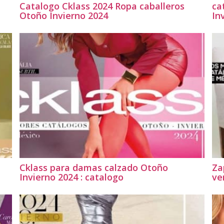
Catalogo Cklass 2024 Ropa caballeros
ca
Otoño Invierno 2024
In
Cklass para damas calzado Otoño
Za
Invierno 2024 : catalogo
ve