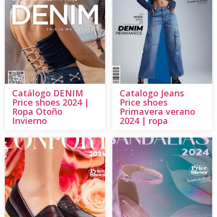
Catálogo DENIM
Catalogo Jeans
Price shoes 2024 |
Price shoes
Ropa Otoño
Primavera verano
Invierno
2024 | ropa