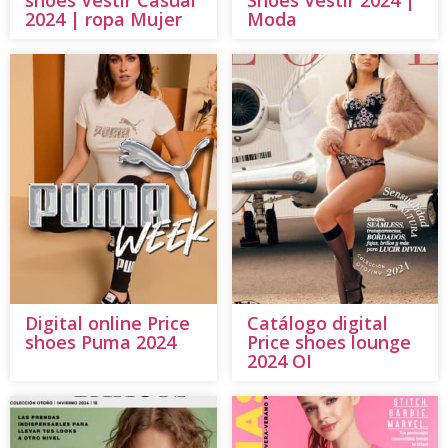
shoes Vestir Casual
Shoes Vestir 2024 |
2024 | ropa Mujer
Moda
Digital online Price
Catálogo digital
shoes Puma 2024
Price shoes lounge
2024 OI