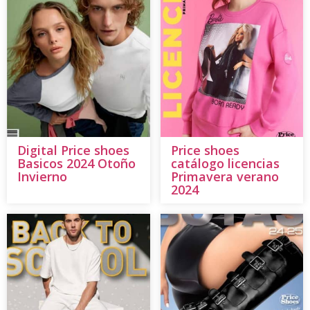
Digital Price shoes
Price shoes
Basicos 2024 Otoño
catálogo licencias
Invierno
Primavera verano
2024