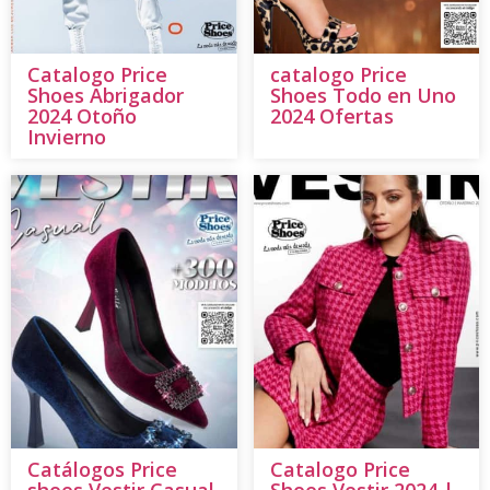
Catalogo Price
catalogo Price
Shoes Abrigador
Shoes Todo en Uno
2024 Otoño
2024 Ofertas
Invierno
Catálogos Price
Catalogo Price