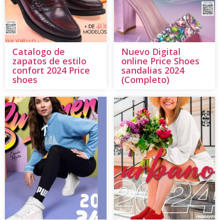
Catalogo de
Nuevo Digital
zapatos de estilo
online Price Shoes
confort 2024 Price
sandalias 2024
shoes
(Completo)