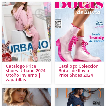
Catalogo Price
Catálogo Colección
shoes Urbano 2024
Botas de lluvia
Otoño Invierno |
Price Shoes 2024
zapatillas