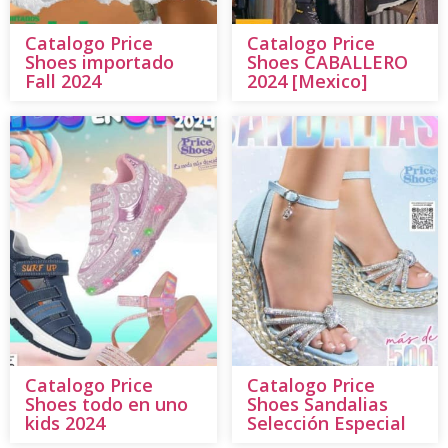
Catalogo Price
Catalogo Price
Shoes importado
Shoes CABALLERO
Fall 2024
2024 [Mexico]
Catalogo Price
Catalogo Price
Shoes todo en uno
Shoes Sandalias
kids 2024
Selección Especial