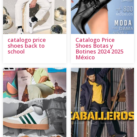
catalogo price
Catalogo Price
shoes back to
Shoes Botas y
school
Botines 2024 2025
México