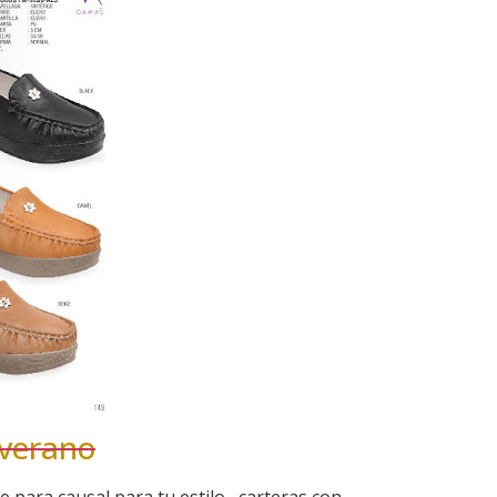
 verano
 para causal para tu estilo , carteras con