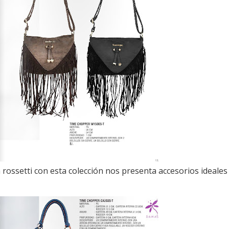
rossetti con esta colección nos presenta accesorios ideales