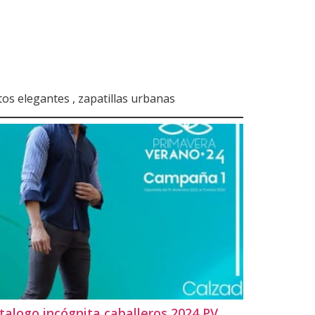
tos elegantes , zapatillas urbanas
talogo incógnita caballeros 2024 PV