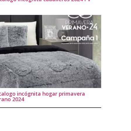
talogo incógnita hogar primavera
rano 2024