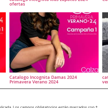
ofertas
Catalogo Incognita Damas 2024
ca
Primavera Verano 2024
ve
licada.
Los campos obligatorios están marcados con
*